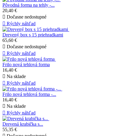
Pôvodná forma na tehly -...
20,40 €

Dočasne nedostupné

Rýchly náhľad
Drevený box s 15 priehradkami
65,60 €

Dočasne nedostupné

Rýchly náhľad
Frilo nová tehlová forma
16,40 €

Na sklade

Rýchly náhľad
Frilo nová tehlová forma -...
16,40 €

Na sklade

Rýchly náhľad
Drevená krabička s...
55,35 €

Dočasne nedostupné