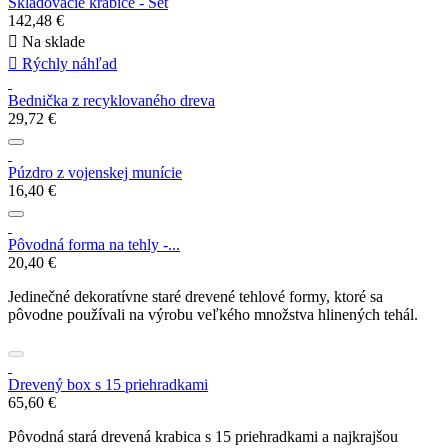
Skladovacie krabice - Set
142,48 €

Na sklade

Rýchly náhľad
Bednička z recyklovaného dreva
29,72 €
Púzdro z vojenskej munície
16,40 €
Pôvodná forma na tehly -...
20,40 €
Jedinečné dekoratívne staré drevené tehlové formy, ktoré sa
pôvodne používali na výrobu veľkého množstva hlinených tehál.
Drevený box s 15 priehradkami
65,60 €
Pôvodná stará drevená krabica s 15 priehradkami a najkrajšou