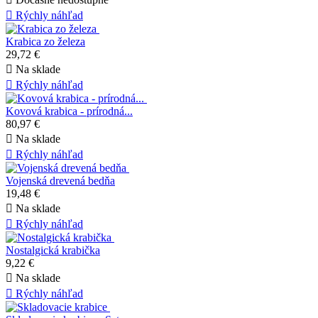

Rýchly náhľad
Krabica zo železa
29,72 €

Na sklade

Rýchly náhľad
Kovová krabica - prírodná...
80,97 €

Na sklade

Rýchly náhľad
Vojenská drevená bedňa
19,48 €

Na sklade

Rýchly náhľad
Nostalgická krabička
9,22 €

Na sklade

Rýchly náhľad