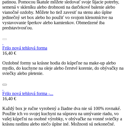
patinou. Pomocou škatule môžete sledovať svoje šijacie potreby,
semená v skleníku alebo drobnosti na darčekové balenie alebo
vianočné ozdoby. Môžete ho tiež zavesiť na stenu ako úplne
jedinečný set box alebo ho použiť vo svojom klenotníctve na
vystavovanie šperkov alebo kamienkov. Obmedzené iba
predstavivosťou.
Frilo nová tehlová forma
16,40 €
Ozdobné formy sa krásne hodia do kúpeľne na make-up alebo
mydlo, do kuchyne na oleje alebo čerstvé korenie, do obývačky na
sviečky alebo pletenie.
Frilo nová tehlová forma -...
16,40 €
Každý box je ručne vyrobený a žiadne dva nie sú 100% rovnaké.
Použite ich vo svojej kuchyni na súpravu na umývanie riadu, vo
vašej kúpeľni na osobné výrobky, v obývačke na vonné sviečky a
krásnu rastlinu alebo niečo úplne iné. Možnosti sú nekonečné.