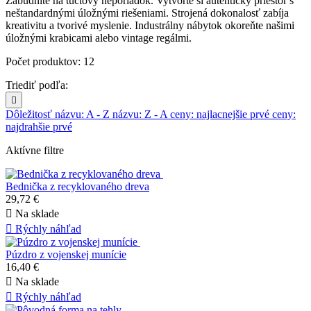
Zabudnite na tuctový neporiadok. Vytvorte si autentický priestor s
neštandardnými úložnými riešeniami. Strojená dokonalosť zabíja
kreativitu a tvorivé myslenie. Industrálny nábytok okoreňte našimi
úložnými krabicami alebo vintage regálmi.
Počet produktov: 12
Triediť podľa:

Dôležitosť
názvu: A - Z
názvu: Z - A
ceny: najlacnejšie prvé
ceny:
najdrahšie prvé
Aktívne filtre
Bednička z recyklovaného dreva
29,72 €

Na sklade

Rýchly náhľad
Púzdro z vojenskej munície
16,40 €

Na sklade

Rýchly náhľad