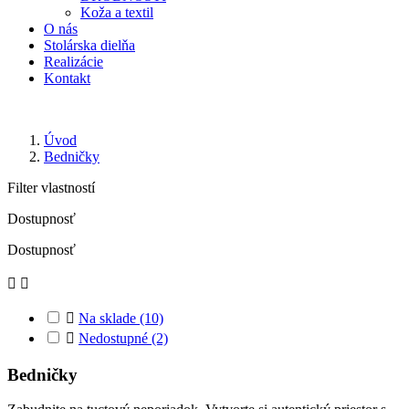
Koža a textil
O nás
Stolárska dielňa
Realizácie
Kontakt
Úvod
Bedničky
Filter vlastností
Dostupnosť
Dostupnosť



Na sklade
(10)

Nedostupné
(2)
Bedničky