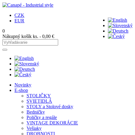
CZK
EUR
0
Nákupný košík
ks. -
0,00 €
Novinky
E-shop
STOLIČKY
SVIETIDLÁ
STOLY a Stolové dosky
Bedničky
Poličky a regále
VINTAGE DEKORÁCIE
Vešiaky
DROBNOSTI