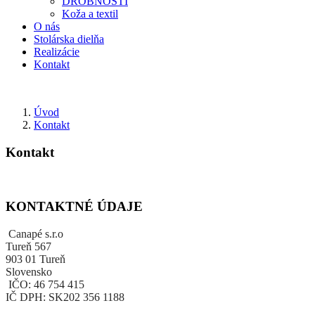
DROBNOSTI
Koža a textil
O nás
Stolárska dielňa
Realizácie
Kontakt
Úvod
Kontakt
Kontakt
KONTAKTNÉ ÚDAJE
Canapé s.r.o
Tureň 567
903 01 Tureň
Slovensko
IČO: 46 754 415
IČ DPH: SK202 356 1188