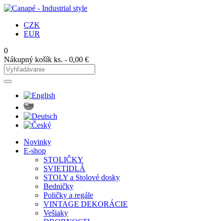
CZK
EUR
0
Nákupný košík
ks. -
0,00 €
Novinky
E-shop
STOLIČKY
SVIETIDLÁ
STOLY a Stolové dosky
Bedničky
Poličky a regále
VINTAGE DEKORÁCIE
Vešiaky