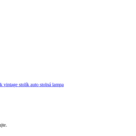
ik
vintage stolík
auto
stolná lampa
jte.