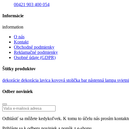
00421 903 400 054
Informácie
information
O nás
Kontakt
Obchodné podmienky
Reklamačné podmienky
Osobné údaje (GDPR)
Štítky produktov
dekorácie
dekorácia
lavica
kovová stolička
bar
nástenná lampa
svietn
Odber noviniek
Odhlásiť sa môžete kedykoľvek. K tomu to účelu nás prosím kontaktu
Prihláste sa k odberu noviniek a ponúk z e-shopu.